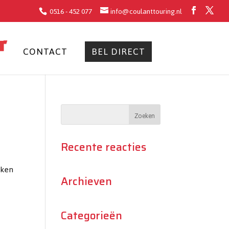
0516 - 452 077
info@coulanttouring.nl
CONTACT
BEL DIRECT
Recente reacties
uken
Archieven
Categorieën