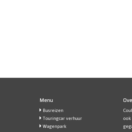
Menu
Ove
Busreizen
Coul
Touringcar verhuur
ook 
Wagenpark
gega